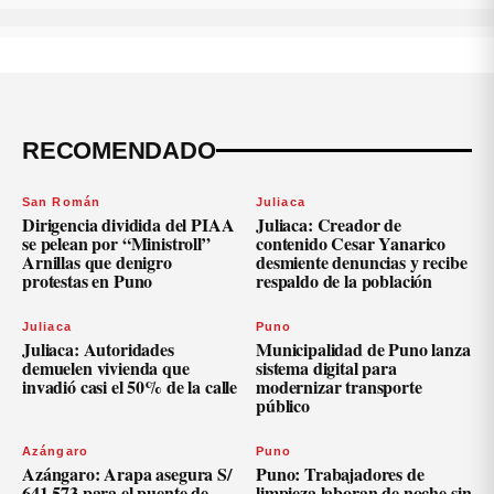
RECOMENDADO
San Román
Juliaca
Dirigencia dividida del PIAA
Juliaca: Creador de
se pelean por “Ministroll”
contenido Cesar Yanarico
Arnillas que denigro
desmiente denuncias y recibe
protestas en Puno
respaldo de la población
Juliaca
Puno
Juliaca: Autoridades
Municipalidad de Puno lanza
demuelen vivienda que
sistema digital para
invadió casi el 50% de la calle
modernizar transporte
público
Azángaro
Puno
Azángaro: Arapa asegura S/
Puno: Trabajadores de
641,573 para el puente de
limpieza laboran de noche sin