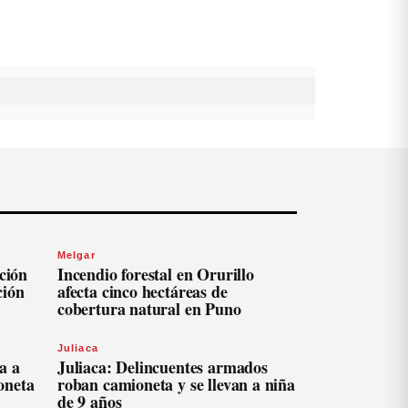
Melgar
ación
Incendio forestal en Orurillo
ción
afecta cinco hectáreas de
cobertura natural en Puno
Juliaca
a a
Juliaca: Delincuentes armados
oneta
roban camioneta y se llevan a niña
de 9 años