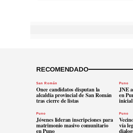
RECOMENDADO
San Román
Puno
Once candidatos disputan la
JNE a
alcaldía provincial de San Román
en Pu
tras cierre de listas
inicia
Puno
Puno
Jóvenes lideran inscripciones para
Vecin
matrimonio masivo comunitario
vía le
en Puno
dialog