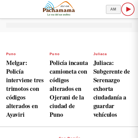
AM
Puno
Puno
Juliaca
Melgar:
Policía incauta
Juliaca:
Policía
camioneta con
Subgerente de
interviene tres
códigos
Serenazgo
trimotos con
alterados en
exhorta
códigos
Ojerani de la
ciudadanía a
alterados en
ciudad de
guardar
Ayaviri
Puno
vehículos