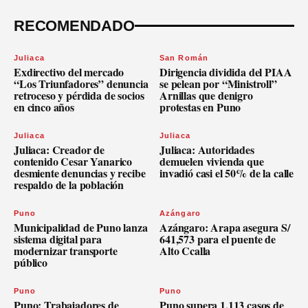
RECOMENDADO
Juliaca
San Román
Exdirectivo del mercado
Dirigencia dividida del PIAA
“Los Triunfadores” denuncia
se pelean por “Ministroll”
retroceso y pérdida de socios
Arnillas que denigro
en cinco años
protestas en Puno
Juliaca
Juliaca
Juliaca: Creador de
Juliaca: Autoridades
contenido Cesar Yanarico
demuelen vivienda que
desmiente denuncias y recibe
invadió casi el 50% de la calle
respaldo de la población
Puno
Azángaro
Municipalidad de Puno lanza
Azángaro: Arapa asegura S/
sistema digital para
641,573 para el puente de
modernizar transporte
Alto Ccalla
público
Puno
Puno
Puno: Trabajadores de
Puno supera 1,113 casos de