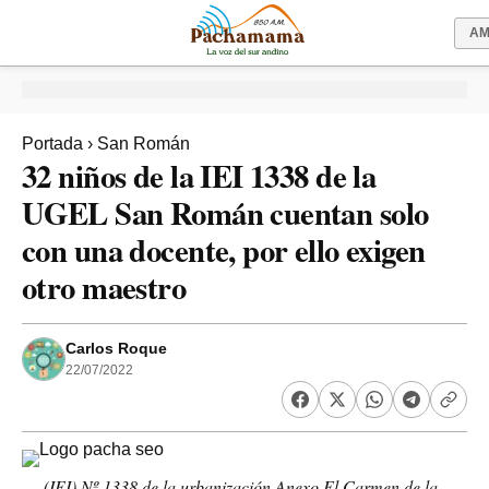
A
Portada
›
San Román
32 niños de la IEI 1338 de la
UGEL San Román cuentan solo
con una docente, por ello exigen
otro maestro
Carlos Roque
22/07/2022
(IEI) Nº 1338 de la urbanización Anexo El Carmen de la