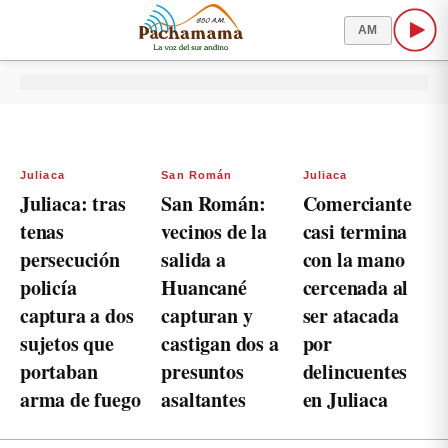
AM
Juliaca
San Román
Juliaca
Juliaca: tras
San Román:
Comerciante
tenas
vecinos de la
casi termina
persecución
salida a
con la mano
policía
Huancané
cercenada al
captura a dos
capturan y
ser atacada
sujetos que
castigan dos a
por
portaban
presuntos
delincuentes
arma de fuego
asaltantes
en Juliaca