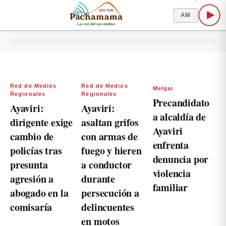
AM
Red de Medios
Red de Medios
Melgar
Regionales
Regionales
Precandidato
Ayaviri:
Ayaviri:
a alcaldía de
dirigente exige
asaltan grifos
Ayaviri
cambio de
con armas de
enfrenta
policías tras
fuego y hieren
denuncia por
presunta
a conductor
violencia
agresión a
durante
familiar
abogado en la
persecución a
comisaría
delincuentes
en motos