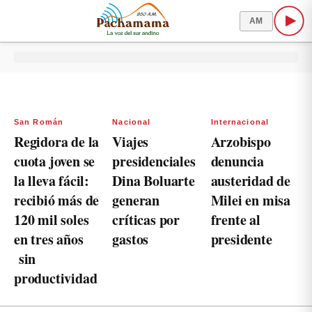
AM
San Román
Nacional
Internacional
Regidora de la
Viajes
Arzobispo
cuota joven se
presidenciales
denuncia
la lleva fácil:
Dina Boluarte
austeridad de
recibió más de
generan
Milei en misa
120 mil soles
críticas por
frente al
en tres años
gastos
presidente
sin
productividad