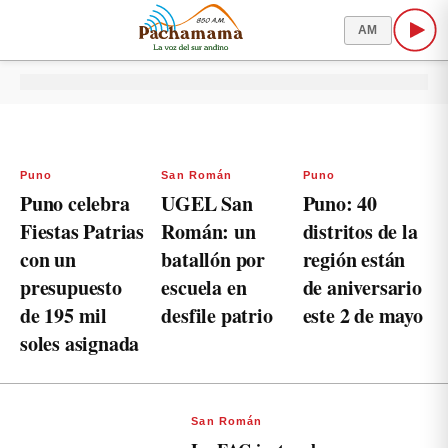
AM
Puno
San Román
Puno
Puno celebra
UGEL San
Puno: 40
Fiestas Patrias
Román: un
distritos de la
con un
batallón por
región están
presupuesto
escuela en
de aniversario
de 195 mil
desfile patrio
este 2 de mayo
soles asignada
San Román