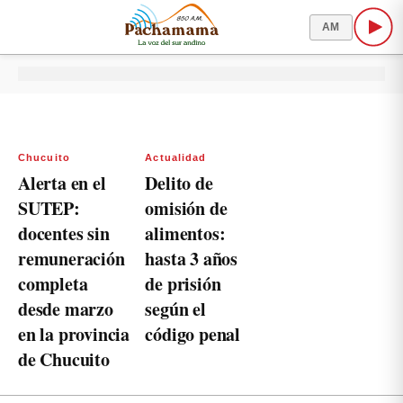
AM
Chucuito
Actualidad
Alerta en el
Delito de
SUTEP:
omisión de
docentes sin
alimentos:
remuneración
hasta 3 años
completa
de prisión
desde marzo
según el
en la provincia
código penal
de Chucuito