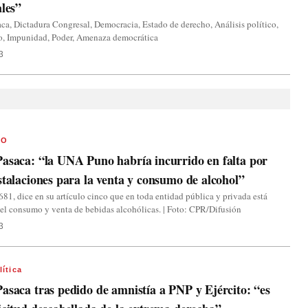
ales”
ca, Dictadura Congresal, Democracia, Estado de derecho, Análisis político,
o, Impunidad, Poder, Amenaza democrática
3
NO
asaca: “la UNA Puno habría incurrido en falta por
stalaciones para la venta y consumo de alcohol”
81, dice en su artículo cinco que en toda entidad pública y privada está
el consumo y venta de bebidas alcohólicas. | Foto: CPR/Difusión
3
lítica
asaca tras pedido de amnistía a PNP y Ejército: “es