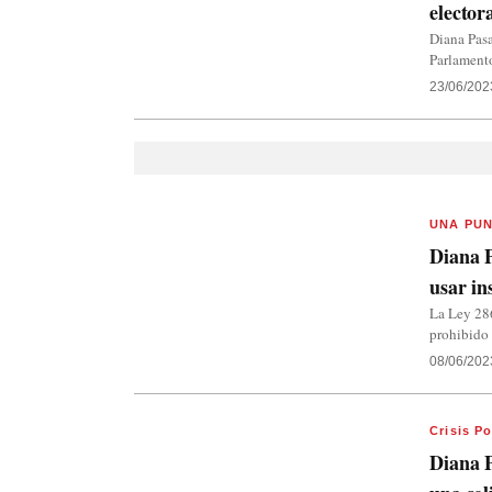
elector
Diana Pasa
Parlament
23/06/202
UNA PU
Diana P
usar in
La Ley 286
prohibido 
08/06/202
Crisis Po
Diana P