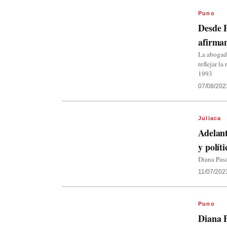
Puno
Desde P
afirman
La abogada
reflejar l
1993
07/08/202
Juliaca
Adelant
y políti
Diana Pasa
11/07/202
Puno
Diana P