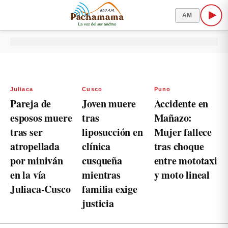
AM
Juliaca
Cusco
Puno
Pareja de
Joven muere
Accidente en
esposos muere
tras
Mañazo:
tras ser
liposucción en
Mujer fallece
atropellada
clínica
tras choque
por miniván
cusqueña
entre mototaxi
en la vía
mientras
y moto lineal
Juliaca-Cusco
familia exige
justicia