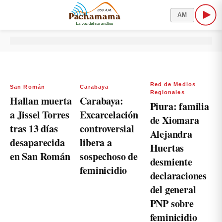
AM
Red de Medios
San Román
Carabaya
Regionales
Hallan muerta
Carabaya:
Piura: familia
a Jissel Torres
Excarcelación
de Xiomara
tras 13 días
controversial
Alejandra
desaparecida
libera a
Huertas
en San Román
sospechoso de
desmiente
feminicidio
declaraciones
del general
PNP sobre
feminicidio