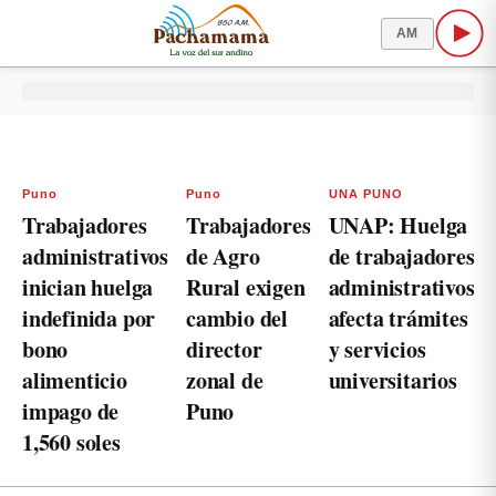
AM
Puno
Puno
UNA PUNO
Trabajadores
Trabajadores
UNAP: Huelga
administrativos
de Agro
de trabajadores
inician huelga
Rural exigen
administrativos
indefinida por
cambio del
afecta trámites
bono
director
y servicios
alimenticio
zonal de
universitarios
impago de
Puno
1,560 soles