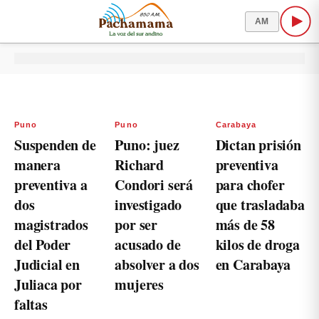
AM
Puno
Puno
Carabaya
Suspenden de
Puno: juez
Dictan prisión
manera
Richard
preventiva
preventiva a
Condori será
para chofer
dos
investigado
que trasladaba
magistrados
por ser
más de 58
del Poder
acusado de
kilos de droga
Judicial en
absolver a dos
en Carabaya
Juliaca por
mujeres
faltas