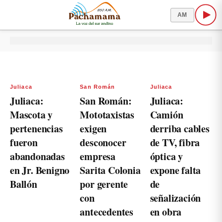
AM
Juliaca
San Román
Juliaca
Juliaca:
San Román:
Juliaca:
Mascota y
Mototaxistas
Camión
pertenencias
exigen
derriba cables
fueron
desconocer
de TV, fibra
abandonadas
empresa
óptica y
en Jr. Benigno
Sarita Colonia
expone falta
Ballón
por gerente
de
con
señalización
antecedentes
en obra