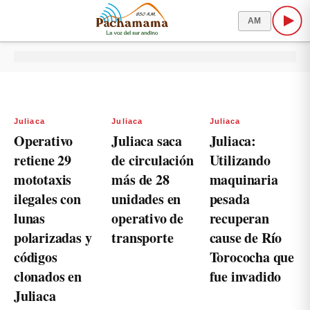
AM
Juliaca
Juliaca
Juliaca
Operativo
Juliaca saca
Juliaca:
retiene 29
de circulación
Utilizando
mototaxis
más de 28
maquinaria
ilegales con
unidades en
pesada
lunas
operativo de
recuperan
polarizadas y
transporte
cause de Río
códigos
Torococha que
clonados en
fue invadido
Juliaca