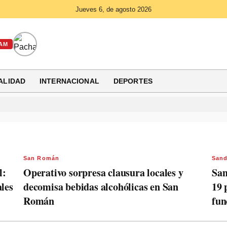
Jueves 6, de agosto 2026
AM
ALIDAD
INTERNACIONAL
DEPORTES
San Román
Sand
l:
Operativo sorpresa clausura locales y
San
ales
decomisa bebidas alcohólicas en San
19 
Román
fun