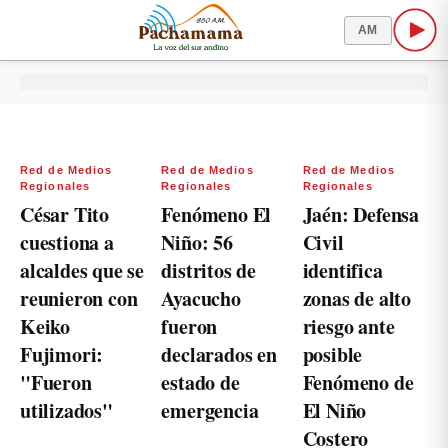
AM
Red de Medios
Red de Medios
Red de Medios
Regionales
Regionales
Regionales
César Tito
Fenómeno El
Jaén: Defensa
cuestiona a
Niño: 56
Civil
alcaldes que se
distritos de
identifica
reunieron con
Ayacucho
zonas de alto
Keiko
fueron
riesgo ante
Fujimori:
declarados en
posible
"Fueron
estado de
Fenómeno de
utilizados"
emergencia
El Niño
Costero