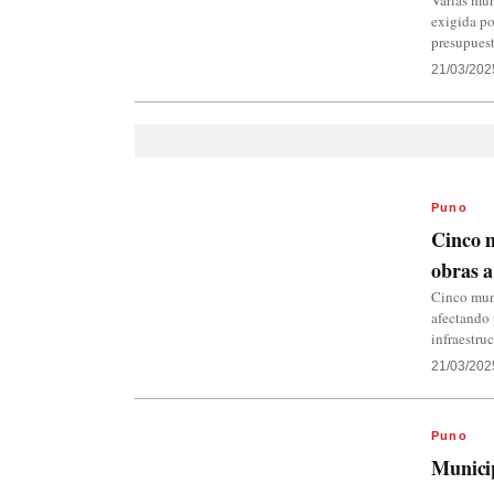
Varias mun
exigida po
presupuest
21/03/202
Puno
Cinco m
obras a
Cinco muni
afectando 
infraestruc
21/03/202
Puno
Municip