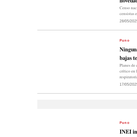
noveda
Censo naci
censistas 
28/05/202
Puno
Ninguna
bajas 
Planes de 
crítico en
respirator
17/05/202
Puno
INEI in