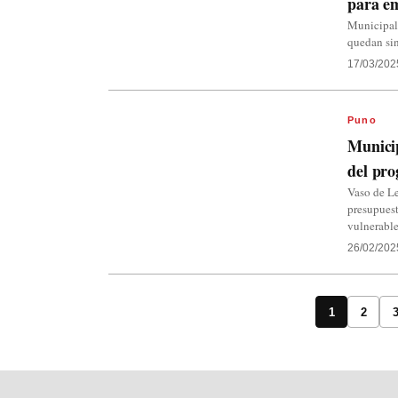
para em
Municipal
quedan sin
17/03/202
Puno
Municip
del pro
Vaso de Le
presupuest
vulnerabl
26/02/202
1
2