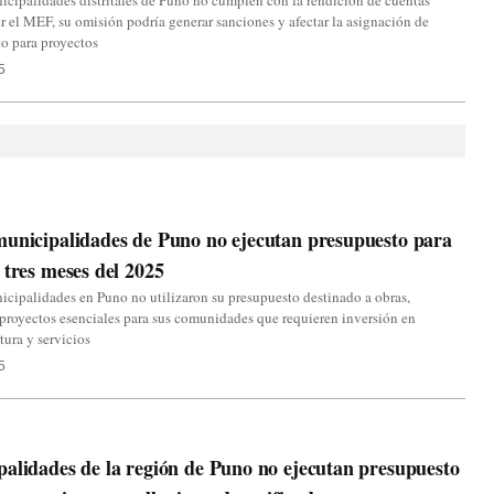
icipalidades distritales de Puno no cumplen con la rendición de cuentas
r el MEF, su omisión podría generar sanciones y afectar la asignación de
o para proyectos
5
unicipalidades de Puno no ejecutan presupuesto para
 tres meses del 2025
cipalidades en Puno no utilizaron su presupuesto destinado a obras,
proyectos esenciales para sus comunidades que requieren inversión en
tura y servicios
5
alidades de la región de Puno no ejecutan presupuesto