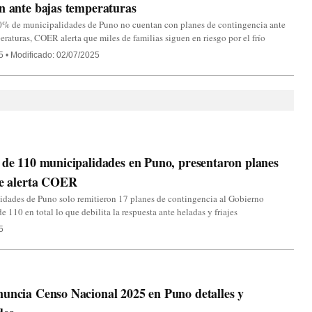
n ante bajas temperaturas
0% de municipalidades de Puno no cuentan con planes de contingencia ante
eraturas, COER alerta que miles de familias siguen en riesgo por el frío
5
•
Modificado: 02/07/2025
 de 110 municipalidades en Puno, presentaron planes
je alerta COER
dades de Puno solo remitieron 17 planes de contingencia al Gobierno
e 110 en total lo que debilita la respuesta ante heladas y friajes
5
uncia Censo Nacional 2025 en Puno detalles y