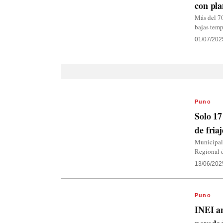
con pla
Más del 7
bajas temp
01/07/202
Puno
Solo 17
de fria
Municipali
Regional d
13/06/202
Puno
INEI an