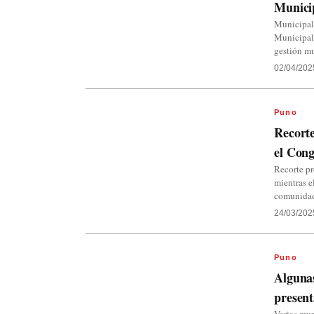
Municip
Municipali
Municipal
gestión mu
02/04/202
Puno
Recorte
el Cong
Recorte p
mientras e
comunida
24/03/202
Puno
Algunas
present