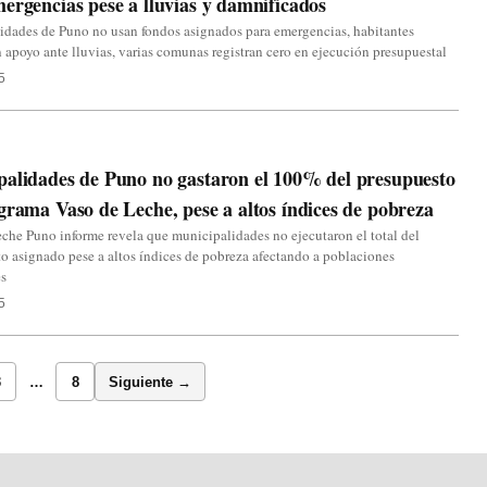
ergencias pese a lluvias y damnificados
idades de Puno no usan fondos asignados para emergencias, habitantes
 apoyo ante lluvias, varias comunas registran cero en ejecución presupuestal
5
alidades de Puno no gastaron el 100% del presupuesto
grama Vaso de Leche, pese a altos índices de pobreza
che Puno informe revela que municipalidades no ejecutaron el total del
o asignado pese a altos índices de pobreza afectando a poblaciones
es
5
3
…
8
Siguiente →