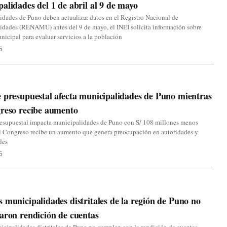
alidades del 1 de abril al 9 de mayo
dades de Puno deben actualizar datos en el Registro Nacional de
idades (RENAMU) antes del 9 de mayo, el INEI solicita información sobre
nicipal para evaluar servicios a la población
5
 presupuestal afecta municipalidades de Puno mientras
reso recibe aumento
resupuestal impacta municipalidades de Puno con S/ 108 millones menos
l Congreso recibe un aumento que genera preocupación en autoridades y
des
5
 municipalidades distritales de la región de Puno no
aron rendición de cuentas