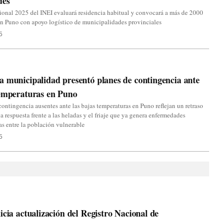
des
onal 2025 del INEI evaluará residencia habitual y convocará a más de 2000
en Puno con apoyo logístico de municipalidades provinciales
5
 municipalidad presentó planes de contingencia ante
temperaturas en Puno
contingencia ausentes ante las bajas temperaturas en Puno reflejan un retraso
 la respuesta frente a las heladas y el friaje que ya genera enfermedades
ias entre la población vulnerable
5
icia actualización del Registro Nacional de