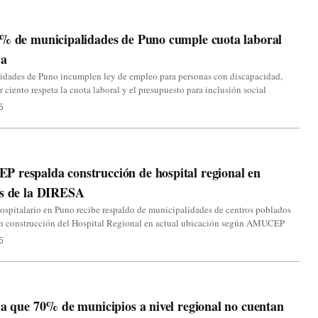
5% de municipalidades de Puno cumple cuota laboral
va
idades de Puno incumplen ley de empleo para personas con discapacidad,
r ciento respeta la cuota laboral y el presupuesto para inclusión social
5
 respalda construcción de hospital regional en
os de la DIRESA
ospitalario en Puno recibe respaldo de municipalidades de centros poblados
n construcción del Hospital Regional en actual ubicación según AMUCEP
5
la que 70% de municipios a nivel regional no cuentan