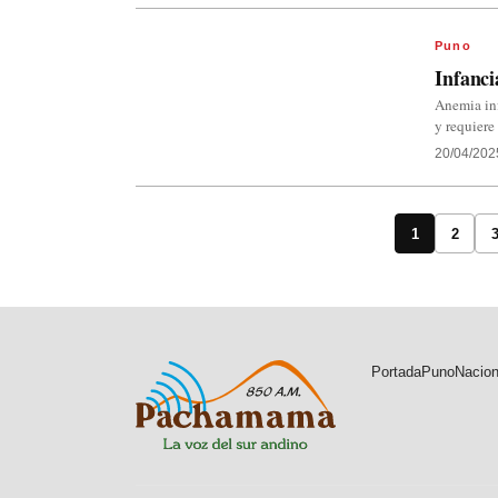
Puno
Infanci
Anemia inf
y requiere
20/04/202
1
2
Portada
Puno
Nacion