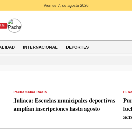
Viernes 7, de agosto 2026
AM
ALIDAD
INTERNACIONAL
DEPORTES
Pachamama Radio
Pun
s
Juliaca: Escuelas municipales deportivas
Pun
amplían inscripciones hasta agosto
luc
acc