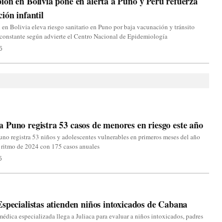
ón en Bolivia pone en alerta a Puno y Perú refuerza
ión infantil
en Bolivia eleva riesgo sanitario en Puno por baja vacunación y tránsito
 constante según advierte el Centro Nacional de Epidemiología
5
Puno registra 53 casos de menores en riesgo este año
o registra 53 niños y adolescentes vulnerables en primeros meses del año
 ritmo de 2024 con 175 casos anuales
5
specialistas atienden niños intoxicados de Cabana
édica especializada llega a Juliaca para evaluar a niños intoxicados, padres