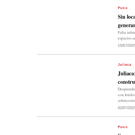
Puno
Sin lo
genera
Falta infr
espacios a
15/07/202
Juliaca
Juliaca
constru
Desprendim
con fondos
sobrecost
02/07/202
Puno