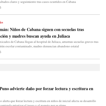
ultados claros y seguimiento tras casos ocurridos en Cabana
5
án
án: Niños de Cabana siguen con secuelas tras
ación y madres buscan ayuda en Juliaca
xicados de Cabana llegan al hospital de Juliaca, arrastran secuelas graves tras
atún escolar contaminado, madres denuncian abandono estatal
5
no advierte daño por forzar lectura y escritura en
alerta que forzar lectura y escritura en niños de inicial afecta su desarrollo
ecomienda priorizar el juego y el respeto por su ritmo