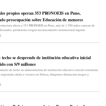
cales propios operan 353 PRONOEIS en Puno,
ndo preocupación sobre Educación de menores
aestructura afecta a 353 PRONOEIS en Puno, más de 1,700 niños carecen de
decuados, promotores exigen reconocimiento institucional urgente
5
: techo se desprende de institución educativa inicial
ido con S/9 millones
iento de techo en infraestructura de institución educativa inicial construida
 regionales alerta a vecinos en Juliaca, dirigentes denuncian riesgos y
o
5