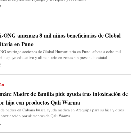
5
i-ONG amenaza 8 mil niños beneficiarios de Global
taria en Puno
NG restringe acciones de Global Humanitaria en Puno, afecta a ocho mil
mita apoyo educativo y alimentario en zonas sin presencia estatal
5
án
án: Madre de familia pide ayuda tras intoxicación de
or hija con productos Qali Warma
 de padres en Cabana busca ayuda médica en Arequipa para su hija y otros
 intoxicación por alimentos de Qali Warma
5