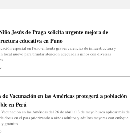
ño Jesús de Praga solicita urgente mejora de
tructura educativa en Puno
ción especial en Puno enfrenta graves carencias de infraestructura y
 local nuevo para brindar atención adecuada a niños con diversas
es
5
de Vacunación en las Américas protegerá a población
ble en Perú
Vacunación en las Américas del 26 de abril al 3 de mayo busca aplicar más de
de dosis en el país priorizando a niños adultos y adultos mayores con enfoque
 y gratuito
5