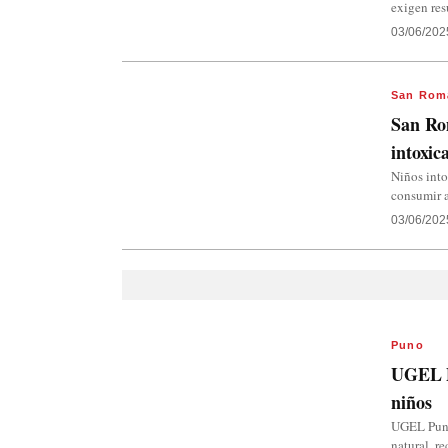
exigen res
03/06/202
San Rom
San Rom
intoxic
Niños into
consumir 
03/06/202
Puno
UGEL Pu
niños
UGEL Puno 
natural, r