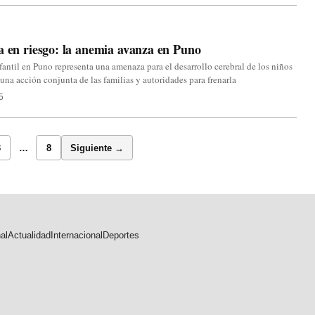
a en riesgo: la anemia avanza en Puno
antil en Puno representa una amenaza para el desarrollo cerebral de los niños
 una acción conjunta de las familias y autoridades para frenarla
5
3
…
8
Siguiente →
al
Actualidad
Internacional
Deportes