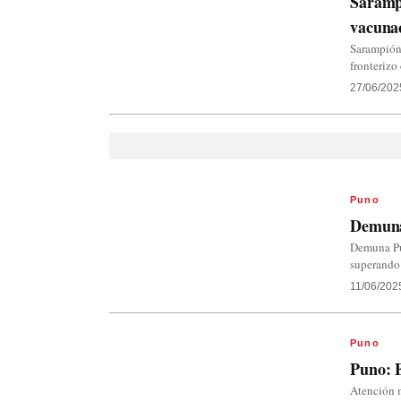
Sarampi
vacunac
Sarampión 
fronterizo
27/06/202
Puno
Demuna 
Demuna Pun
superando
11/06/202
Puno
Puno: E
Atención m