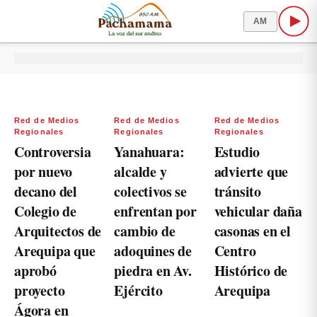
AM
Red de Medios
Red de Medios
Red de Medios
Regionales
Regionales
Regionales
Controversia
Yanahuara:
Estudio
por nuevo
alcalde y
advierte que
decano del
colectivos se
tránsito
Colegio de
enfrentan por
vehicular daña
Arquitectos de
cambio de
casonas en el
Arequipa que
adoquines de
Centro
aprobó
piedra en Av.
Histórico de
proyecto
Ejército
Arequipa
Ágora en