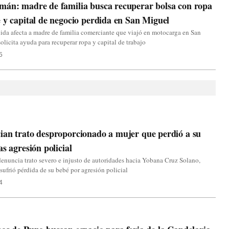
mán: madre de familia busca recuperar bolsa con ropa
 y capital de negocio perdida en San Miguel
ida afecta a madre de familia comerciante que viajó en motocarga en San
olicita ayuda para recuperar ropa y capital de trabajo
5
an trato desproporcionado a mujer que perdió a su
as agresión policial
nuncia trato severo e injusto de autoridades hacia Yobana Cruz Solano,
sufrió pérdida de su bebé por agresión policial
4