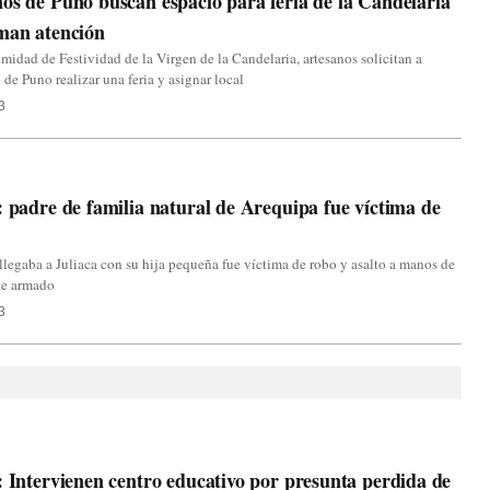
os de Puno buscan espacio para feria de la Candelaria
man atención
midad de Festividad de la Virgen de la Candelaria, artesanos solicitan a
de Puno realizar una feria y asignar local
3
: padre de familia natural de Arequipa fue víctima de
llegaba a Juliaca con su hija pequeña fue víctima de robo y asalto a manos de
te armado
3
: Intervienen centro educativo por presunta perdida de