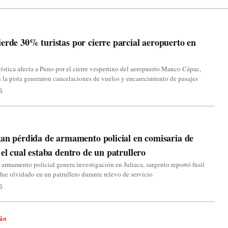
erde 30% turistas por cierre parcial aeropuerto en
rística afecta a Puno por el cierre vespertino del aeropuerto Manco Cápac,
n la pista generaron cancelaciones de vuelos y encarecimiento de pasajes
5
gan pérdida de armamento policial en comisaria de
 el cual estaba dentro de un patrullero
 armamento policial genera investigación en Juliaca, sargento reportó fusil
e olvidado en un patrullero durante relevo de servicio
5
án