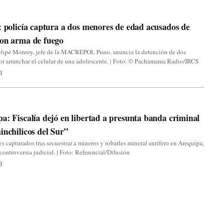
: policía captura a dos menores de edad acusados de
con arma de fuego
elipe Monroy, jefe de la MACREPOL Puno, anuncia la detención de dos
r arranchar el celular de una adolescente. | Foto: © Pachamama Radio/IRCS
3
a
a: Fiscalía dejó en libertad a presunta banda criminal
inchilicos del Sur”
s capturados tras secuestrar a mineros y robarles mineral aurífero en Arequipa,
 controversia judicial. | Foto: Referencial/Difusión
3