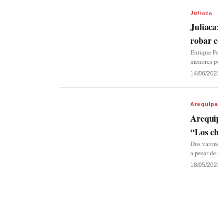
Juliaca
Juliaca
robar 
Enrique F
menores po
14/06/202
Arequip
Arequip
“Los ch
Dos varone
a pesar de
18/05/202