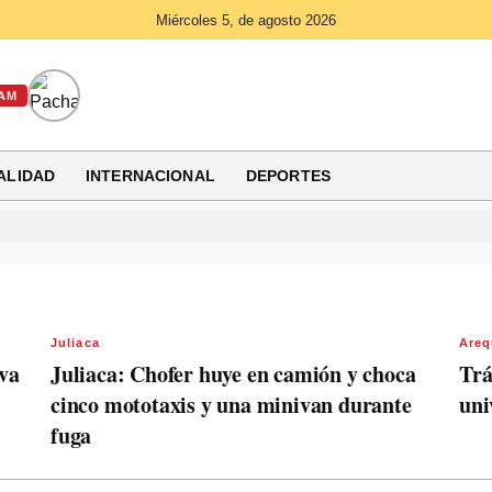
Miércoles 5, de agosto 2026
AM
ALIDAD
INTERNACIONAL
DEPORTES
Juliaca
Areq
iva
Juliaca: Chofer huye en camión y choca
Trá
cinco mototaxis y una minivan durante
uni
fuga