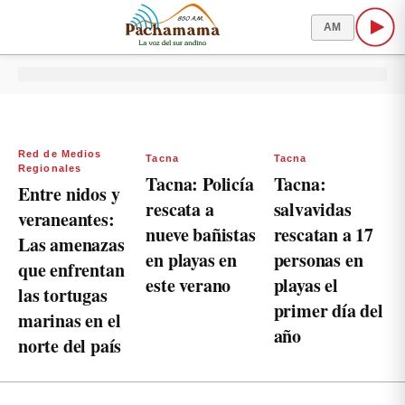
AM
Red de Medios
Tacna
Tacna
Regionales
Tacna: Policía
Tacna:
Entre nidos y
rescata a
salvavidas
veraneantes:
nueve bañistas
rescatan a 17
Las amenazas
en playas en
personas en
que enfrentan
este verano
playas el
las tortugas
primer día del
marinas en el
año
norte del país