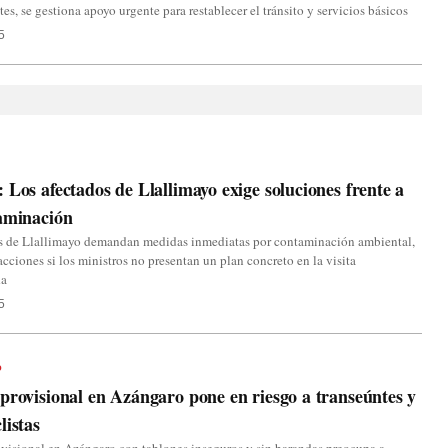
tes, se gestiona apoyo urgente para restablecer el tránsito y servicios básicos
5
 Los afectados de Llallimayo exige soluciones frente a
aminación
s de Llallimayo demandan medidas inmediatas por contaminación ambiental,
acciones si los ministros no presentan un plan concreto en la visita
da
5
o
provisional en Azángaro pone en riesgo a transeúntes y
listas