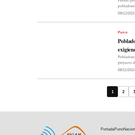
Puente pro
pobladores
09/12/202
Puno
Poblado
exigien
Pobladores
proyecto d
08/11/202
1
2
Portada
Puno
Nacion