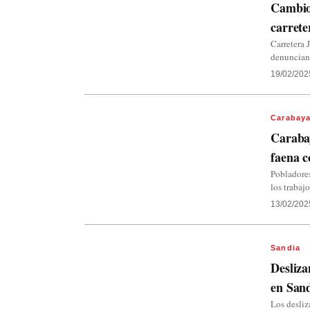
Cambio 
carrete
Carretera 
denuncian 
19/02/202
Carabay
Carabay
faena 
Pobladores
los trabaj
13/02/202
Sandia
Desliza
en San
Los desli