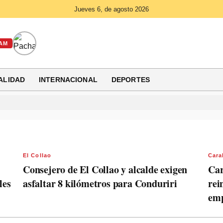
Jueves 6, de agosto 2026
AM
ALIDAD
INTERNACIONAL
DEPORTES
El Collao
Cara
Consejero de El Collao y alcalde exigen
Car
les
asfaltar 8 kilómetros para Conduriri
rei
emp