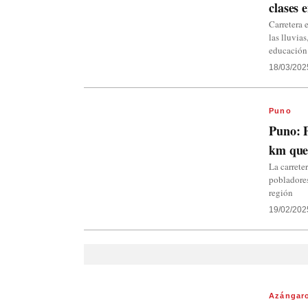
clases 
Carretera 
las lluvia
educación
18/03/202
Puno
Puno: P
km que 
La carrete
pobladores
región
19/02/202
Azángar