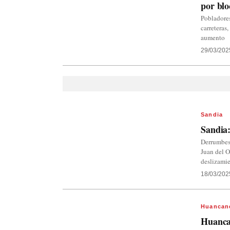
por blo
Pobladores
carreteras
aumento
29/03/202
Sandia
Sandia:
Derrumbes 
Juan del O
deslizami
18/03/202
Huancan
Huancan