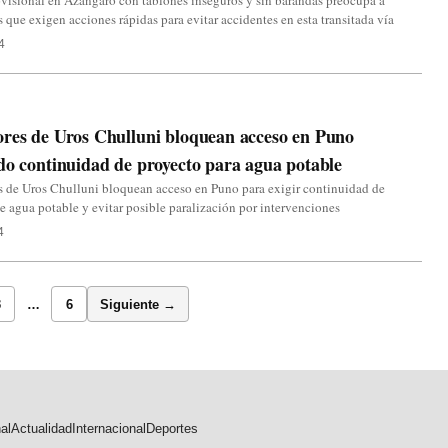
visional en Azángaro con tablones inseguros y sin barandas preocupa a
 que exigen acciones rápidas para evitar accidentes en esta transitada vía
4
res de Uros Chulluni bloquean acceso en Puno
do continuidad de proyecto para agua potable
 de Uros Chulluni bloquean acceso en Puno para exigir continuidad de
e agua potable y evitar posible paralización por intervenciones
4
3
…
6
Siguiente →
al
Actualidad
Internacional
Deportes