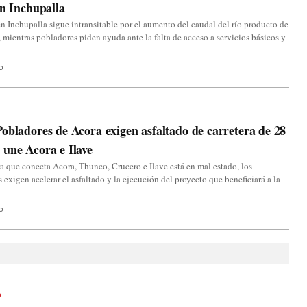
en Inchupalla
en Inchupalla sigue intransitable por el aumento del caudal del río producto de
s, mientras pobladores piden ayuda ante la falta de acceso a servicios básicos y
5
obladores de Acora exigen asfaltado de carretera de 28
une Acora e Ilave
ra que conecta Acora, Thunco, Crucero e Ilave está en mal estado, los
 exigen acelerar el asfaltado y la ejecución del proyecto que beneficiará a la
5
o