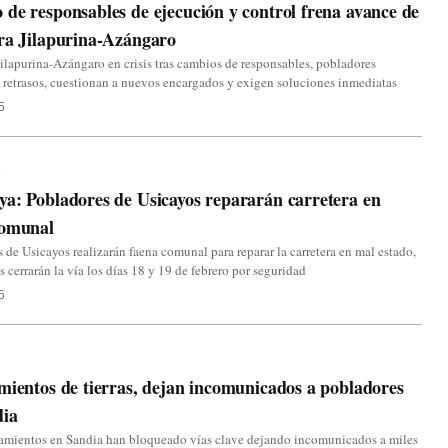
de responsables de ejecución y control frena avance de
ra Jilapurina-Azángaro
Jilapurina-Azángaro en crisis tras cambios de responsables, pobladores
retrasos, cuestionan a nuevos encargados y exigen soluciones inmediatas
5
a
a: Pobladores de Usicayos repararán carretera en
comunal
 de Usicayos realizarán faena comunal para reparar la carretera en mal estado,
os cerrarán la vía los días 18 y 19 de febrero por seguridad
5
mientos de tierras, dejan incomunicados a pobladores
dia
zamientos en Sandia han bloqueado vías clave dejando incomunicados a miles