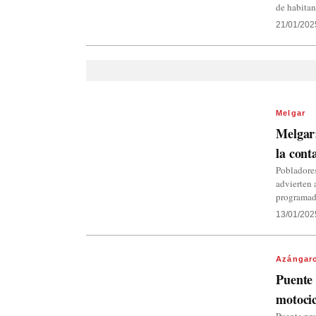
de habitan
21/01/202
Melgar
Melgar:
la cont
Pobladore
advierten 
programa
13/01/202
Azángar
Puente 
motocic