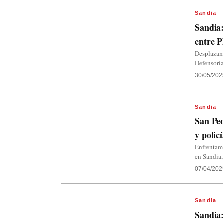
Sandia
Sandia:
entre P
Desplazami
Defensoría
30/05/202
Sandia
San Ped
y polic
Enfrentami
en Sandia,
07/04/202
Sandia
Sandia: