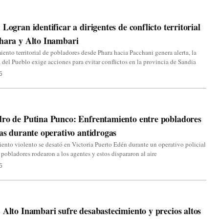
 Logran identificar a dirigentes de conflicto territorial
hara y Alto Inambari
ento territorial de pobladores desde Phara hacia Pacchani genera alerta, la
 del Pueblo exige acciones para evitar conflictos en la provincia de Sandia
5
ro de Putina Punco: Enfrentamiento entre pobladores
ías durante operativo antidrogas
ento violento se desató en Victoria Puerto Edén durante un operativo policial
 pobladores rodearon a los agentes y estos dispararon al aire
5
 Alto Inambari sufre desabastecimiento y precios altos