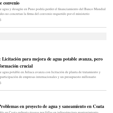
e convenio
e agua y desagüe en Puno podría perder el financiamiento del Banco Mundial
ades no concretan la firma del convenio requerido por el ministerio
5
: Licitación para mejora de agua potable avanza, pero
nformación crucial
e agua potable en Juliaca avanza con licitación de planta de tratamiento y
participación de empresas internacionales y un presupuesto millonario
5
roblemas en proyecto de agua y saneamiento en Coata
le en Coata enfrenta riesgos por fallas en infraestructura mantenimiento