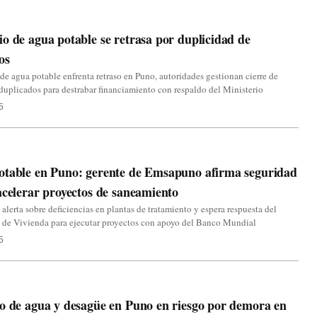
o de agua potable se retrasa por duplicidad de
os
e agua potable enfrenta retraso en Puno, autoridades gestionan cierre de
duplicados para destrabar financiamiento con respaldo del Ministerio
5
otable en Puno: gerente de Emsapuno afirma seguridad
acelerar proyectos de saneamiento
lerta sobre deficiencias en plantas de tratamiento y espera respuesta del
 de Vivienda para ejecutar proyectos con apoyo del Banco Mundial
5
o de agua y desagüe en Puno en riesgo por demora en