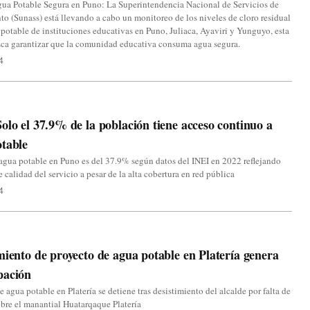
gua Potable Segura en Puno: La Superintendencia Nacional de Servicios de
o (Sunass) está llevando a cabo un monitoreo de los niveles de cloro residual
 potable de instituciones educativas en Puno, Juliaca, Ayaviri y Yunguyo, esta
sca garantizar que la comunidad educativa consuma agua segura.
4
olo el 37.9% de la población tiene acceso continuo a
table
agua potable en Puno es del 37.9% según datos del INEI en 2022 reflejando
e calidad del servicio a pesar de la alta cobertura en red pública
4
miento de proyecto de agua potable en Platería genera
pación
e agua potable en Platería se detiene tras desistimiento del alcalde por falta de
bre el manantial Huatarqaque Platería