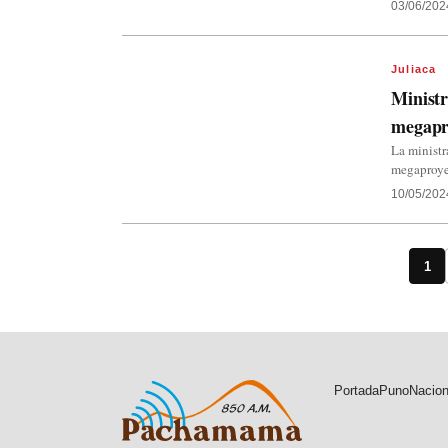
03/06/202
Juliaca
Ministr
megapro
La ministr
megaproye
10/05/202
1
Portada
Puno
Nacion