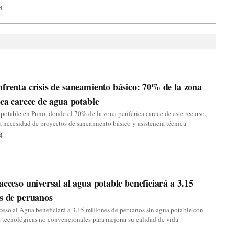
4
frenta crisis de saneamiento básico: 70% de la zona
ica carece de agua potable
potable en Puno, donde el 70% de la zona periférica carece de este recurso,
a necesidad de proyectos de saneamiento básico y asistencia técnica
4
acceso universal al agua potable beneficiará a 3.15
s de peruanos
eso al Agua beneficiará a 3.15 millones de peruanos sin agua potable con
 tecnológicas no convencionales para mejorar su calidad de vida