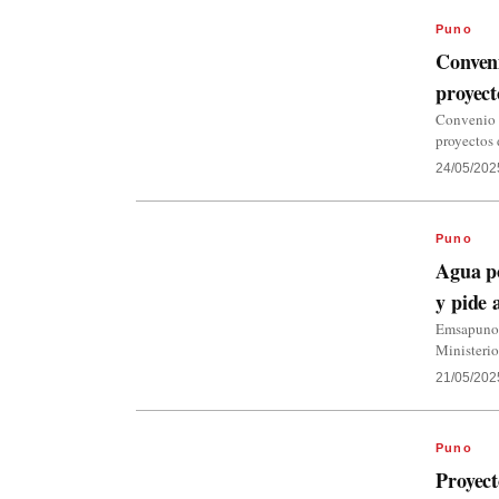
Puno
Conveni
proyect
Convenio d
proyectos 
24/05/202
Puno
Agua p
y pide 
Emsapuno a
Ministerio
21/05/202
Puno
Proyect