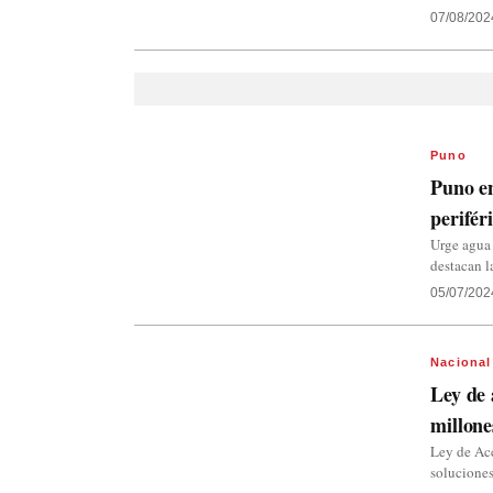
07/08/202
Puno
Puno en
perifér
Urge agua 
destacan l
05/07/202
Nacional
Ley de 
millone
Ley de Acc
soluciones