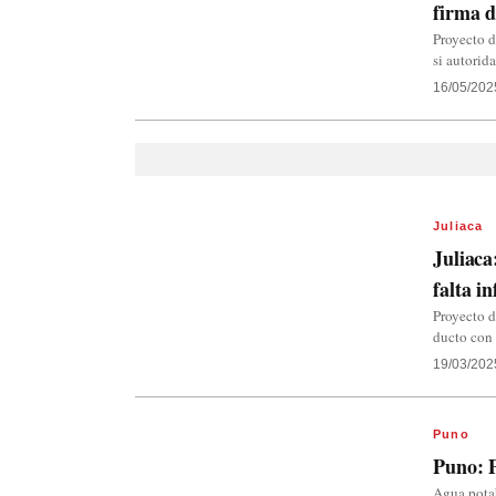
firma d
Proyecto d
si autorid
16/05/202
Juliaca
Juliaca
falta i
Proyecto d
ducto con 
19/03/202
Puno
Puno: P
Agua potab