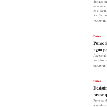
Sunass: A
Saneamient
en el agua
acción bu
25/09/202
Puno
Puno: S
agua po
Acceso al 
los retos d
06/09/202
Puno
Desisti
preocu
Proyecto d
acuerdo so