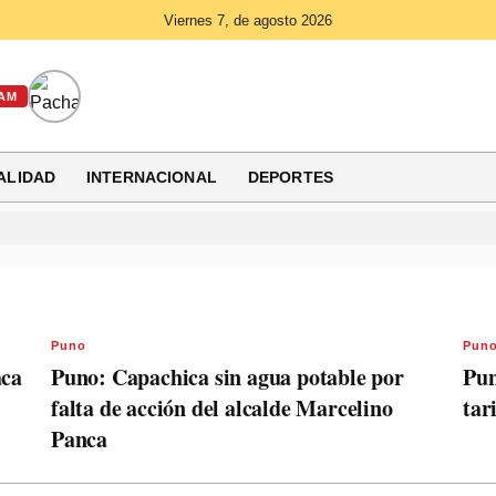
Viernes 7, de agosto 2026
AM
ALIDAD
INTERNACIONAL
DEPORTES
Puno
Pun
aca
Puno: Capachica sin agua potable por
Pun
falta de acción del alcalde Marcelino
tar
Panca