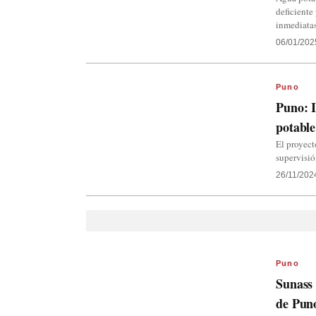
deficiente
inmediata
06/01/202
Puno
Puno: I
potabl
El proyect
supervisió
26/11/202
Puno
Sunass 
de Pun