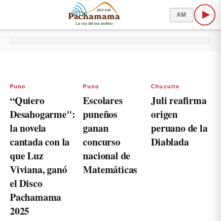
AM
Puno
Puno
Chucuito
“Quiero
Escolares
Juli reafirma
Desahogarme":
puneños
origen
la novela
ganan
peruano de la
cantada con la
concurso
Diablada
que Luz
nacional de
Viviana, ganó
Matemáticas
el Disco
Pachamama
2025