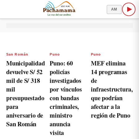
AM
San Román
Puno
Puno
Municipalidad
Puno: 60
MEF elimina
devuelve S/ 52
policías
14 programas
mil de S/ 318
investigados
de
mil
por vínculos
infraestructura,
presupuestado
con bandas
que podrían
para
criminales,
afectar a la
aniversario de
ministro
región de Puno
San Román
anuncia
visita