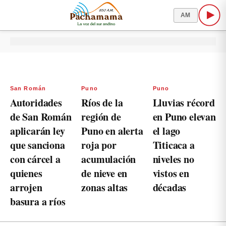
AM
San Román
Puno
Puno
Autoridades
Ríos de la
Lluvias récord
de San Román
región de
en Puno elevan
aplicarán ley
Puno en alerta
el lago
que sanciona
roja por
Titicaca a
con cárcel a
acumulación
niveles no
quienes
de nieve en
vistos en
arrojen
zonas altas
décadas
basura a ríos