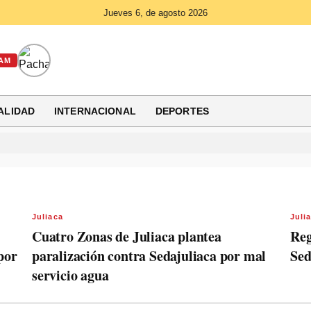
Jueves 6, de agosto 2026
AM
ALIDAD
INTERNACIONAL
DEPORTES
Juliaca
Juli
Cuatro Zonas de Juliaca plantea
Reg
por
paralización contra Sedajuliaca por mal
Sed
servicio agua