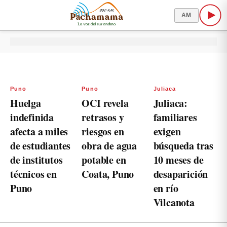
AM
Puno
Puno
Juliaca
Huelga
OCI revela
Juliaca:
indefinida
retrasos y
familiares
afecta a miles
riesgos en
exigen
de estudiantes
obra de agua
búsqueda tras
de institutos
potable en
10 meses de
técnicos en
Coata, Puno
desaparición
Puno
en río
Vilcanota