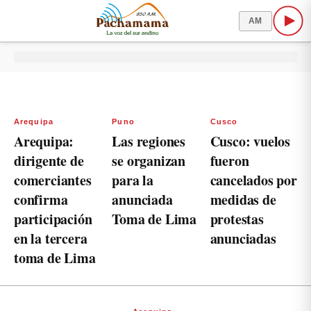
AM
Arequipa
Puno
Cusco
Arequipa:
Las regiones
Cusco: vuelos
dirigente de
se organizan
fueron
comerciantes
para la
cancelados por
confirma
anunciada
medidas de
participación
Toma de Lima
protestas
en la tercera
anunciadas
toma de Lima