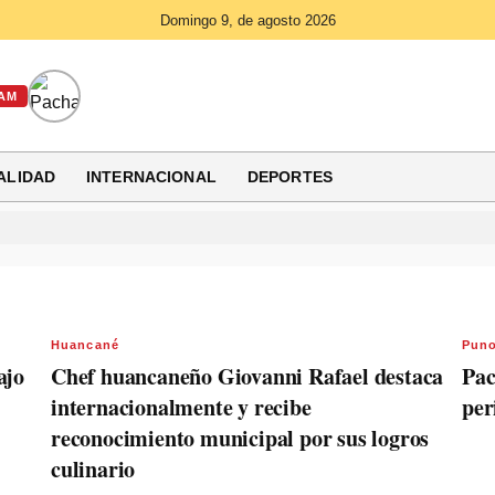
Domingo 9, de agosto 2026
AM
ALIDAD
INTERNACIONAL
DEPORTES
Huancané
Pun
ajo
Chef huancaneño Giovanni Rafael destaca
Pac
internacionalmente y recibe
per
reconocimiento municipal por sus logros
culinario