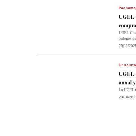
Pachama
UGEL Ch
compr
UGEL Chuc
órdenes de
20/11/202
Chucuit
UGEL C
anual y
La UGEL Ch
28/10/202