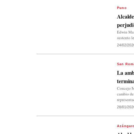
Puno
Alcalde
perjudi
Edwin Mam
sustento l
24/02/202
San Rom
La ambi
termin
Concejo M
cambio de
representa
28/01/202
Azángar