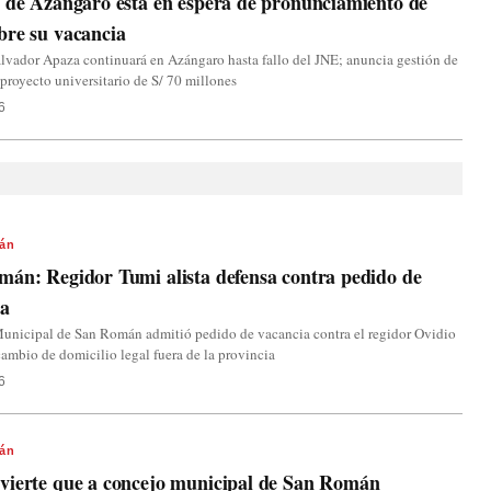
 de Azángaro está en espera de pronunciamiento de
bre su vacancia
lvador Apaza continuará en Azángaro hasta fallo del JNE; anuncia gestión de
 proyecto universitario de S/ 70 millones
6
án
án: Regidor Tumi alista defensa contra pedido de
ia
unicipal de San Román admitió pedido de vacancia contra el regidor Ovidio
ambio de domicilio legal fuera de la provincia
6
án
vierte que a concejo municipal de San Román