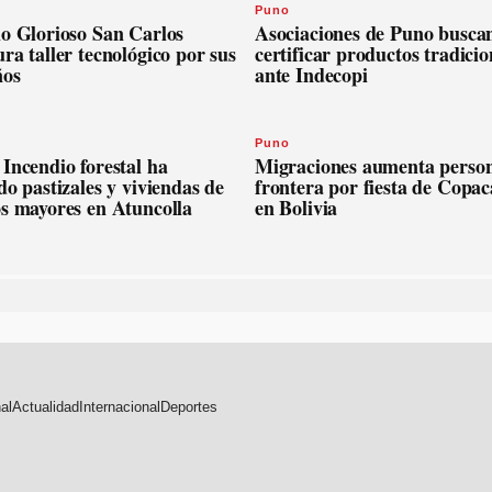
Puno
io Glorioso San Carlos
Asociaciones de Puno busca
ra taller tecnológico por sus
certificar productos tradicio
ños
ante Indecopi
Puno
Incendio forestal ha
Migraciones aumenta person
do pastizales y viviendas de
frontera por fiesta de Copa
os mayores en Atuncolla
en Bolivia
al
Actualidad
Internacional
Deportes