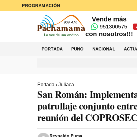
PROGRAMACIÓN
Vende más
951300575
con nosotros!!!
PORTADA
PUNO
NACIONAL
ACTU
Portada
›
Juliaca
San Román: Implementa 
patrullaje conjunto entr
reunión del COPROSE
Reynaldo Puma