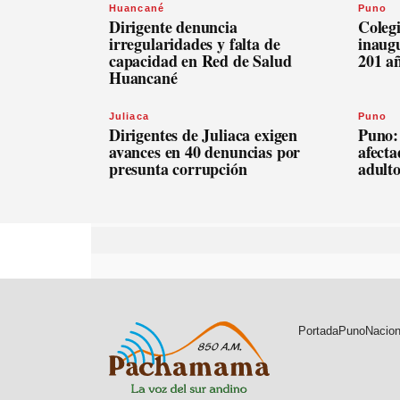
Huancané
Puno
Dirigente denuncia
Coleg
irregularidades y falta de
inaugu
capacidad en Red de Salud
201 a
Huancané
Juliaca
Puno
Dirigentes de Juliaca exigen
Puno: 
avances en 40 denuncias por
afecta
presunta corrupción
adult
Portada
Puno
Nacion