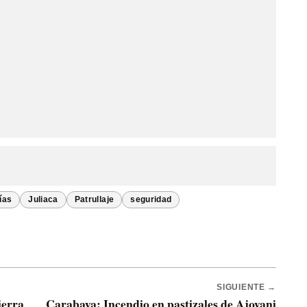
ías
Juliaca
Patrullaje
seguridad
SIGUIENTE →
ierra
Carabaya: Incendio en pastizales de Ajoyani