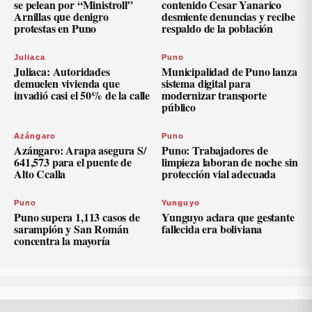
se pelean por “Ministroll”
contenido Cesar Yanarico
Arnillas que denigro
desmiente denuncias y recibe
protestas en Puno
respaldo de la población
Juliaca
Puno
Juliaca: Autoridades
Municipalidad de Puno lanza
demuelen vivienda que
sistema digital para
invadió casi el 50% de la calle
modernizar transporte
público
Azángaro
Puno
Azángaro: Arapa asegura S/
Puno: Trabajadores de
641,573 para el puente de
limpieza laboran de noche sin
Alto Ccalla
protección vial adecuada
Puno
Yunguyo
Puno supera 1,113 casos de
Yunguyo aclara que gestante
sarampión y San Román
fallecida era boliviana
concentra la mayoría