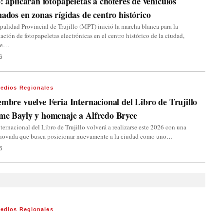
o: aplicarán fotopapeletas a choferes de vehículos
nados en zonas rígidas de centro histórico
alidad Provincial de Trujillo (MPT) inició la marcha blanca para la
ción de fotopapeletas electrónicas en el centro histórico de la ciudad,
ue…
6
edios Regionales
embre vuelve Feria Internacional del Libro de Trujillo
me Bayly y homenaje a Alfredo Bryce
nternacional del Libro de Trujillo volverá a realizarse este 2026 con una
enovada que busca posicionar nuevamente a la ciudad como uno…
6
edios Regionales