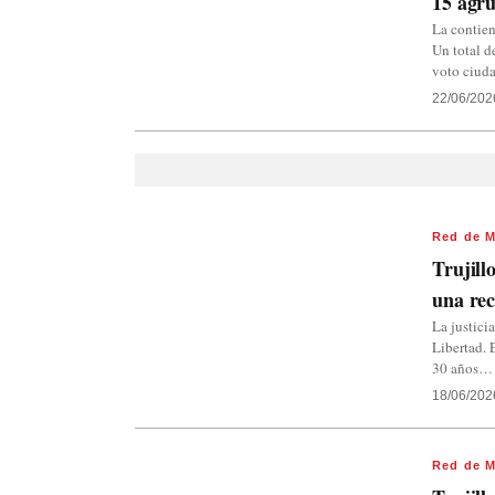
15 agru
La contien
Un total d
voto ciud
22/06/202
Red de M
Trujill
una rec
La justici
Libertad. 
30 años…
18/06/202
Red de M