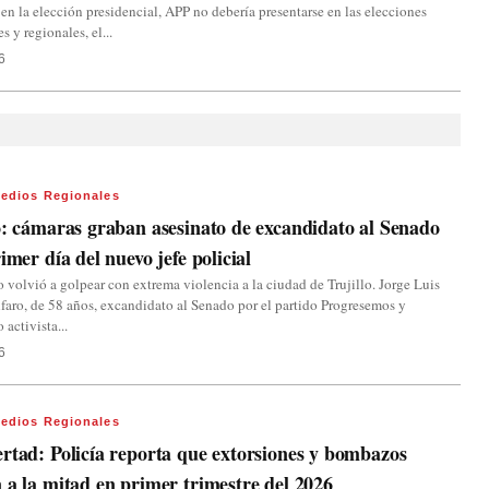
 en la elección presidencial, APP no debería presentarse en las elecciones
s y regionales, el...
6
edios Regionales
o: cámaras graban asesinato de excandidato al Senado
rimer día del nuevo jefe policial
to volvió a golpear con extrema violencia a la ciudad de Trujillo. Jorge Luis
faro, de 58 años, excandidato al Senado por el partido Progresemos y
 activista...
6
edios Regionales
rtad: Policía reporta que extorsiones y bombazos
 a la mitad en primer trimestre del 2026