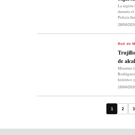
La región 
durante el
Policía fre
28/04/202
Red de M
Trujill
de alca
Mientras l
Rodríguez,
histórico y
16/04/202
1
2
3