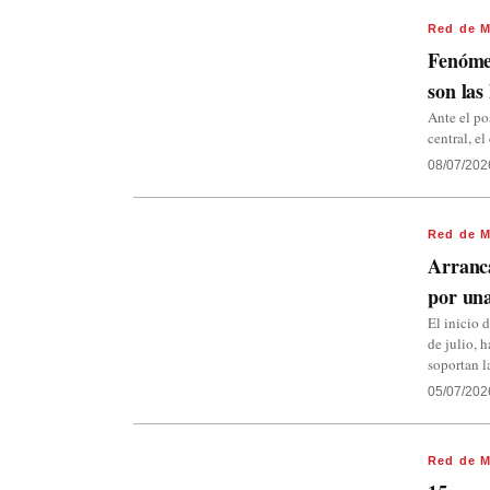
Red de M
Fenómen
son las 
Ante el po
central, 
08/07/202
Red de M
Arranca
por una
El inicio 
de julio, 
soportan 
05/07/202
Red de M