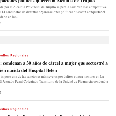
paciones políticas quieren la Alcaldía de Trujillo
da por la Alcaldía Provincial de Trujillo se perfila cada vez más competitiva.
e 14 candidatos de distintas organizaciones políticas buscarán conquistar el
adano en las…
6
edios Regionales
o: condenan a 30 años de cárcel a mujer que secuestró a
ién nacida del Hospital Belén
a impuso una de las sanciones más severas por delitos contra menores en La
El Juzgado Penal Colegiado Transitorio de la Unidad de Flagrancia condenó a
6
edios Regionales