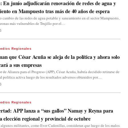
o: En junio adjudicarán renovación de redes de agua y
iento en Mampuesto tras más de 40 años de espera
o cambio de las redes de agua potable y saneamiento en el sector Mampuesto,
 zonas más vulnerables de Trujillo por el…
6
edios Regionales
an que César Acuña se aleja de la política y ahora solo
cará a sus empresas
r de Alianza para el Progreso (APP), César Acuña, habría decidido retirarse de
ad política activa luego de los resultados adversos obtenidos por…
6
edios Regionales
rtad: APP lanza a “sus gallos” Namay y Reyna para
la elección regional y provincial de octubre
 algunos militantes, como Ever Cadenillas, consideran que luego de los malos