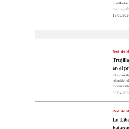
resultados
municipale
13/05/202
Red de M
Trujill
en el p
El sicaria
Alcalde Al
reconocido
30/04/202
Red de M
La Libe
bajaron