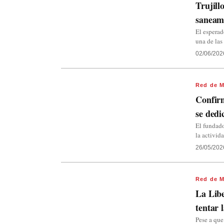
Trujill
saneam
El esperad
una de las
02/06/202
Red de M
Confirm
se dedi
El fundado
la activid
26/05/202
Red de M
La Libe
tentar 
Pese a que