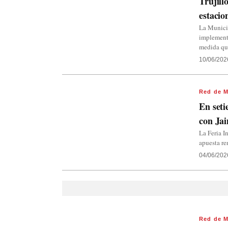
Trujill
estacio
La Municip
implementa
medida q
10/06/202
Red de M
En seti
con Jai
La Feria I
apuesta r
04/06/202
Red de M