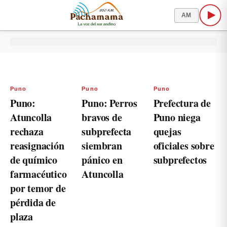
AM
Puno
Puno
Puno
Puno:
Puno: Perros
Prefectura de
Atuncolla
bravos de
Puno niega
rechaza
subprefecta
quejas
reasignación
siembran
oficiales sobre
de químico
pánico en
subprefectos
farmacéutico
Atuncolla
por temor de
pérdida de
plaza