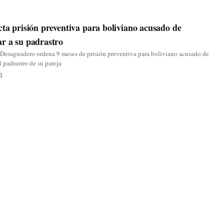
o
cta prisión preventiva para boliviano acusado de
r a su padrastro
 Desaguadero ordena 9 meses de prisión preventiva para boliviano acusado de
l padrastro de su pareja
3