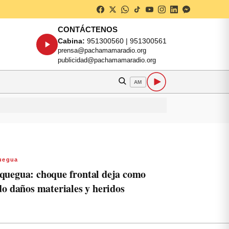
CONTÁCTENOS
Cabina:
951300560 | 951300561
prensa@pachamamaradio.org
publicidad@pachamamaradio.org
AM
uegua
uegua: choque frontal deja como
do daños materiales y heridos