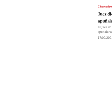
Chucuit
Juez di
apuñala
El juez de
apuñalar a
17/09/202