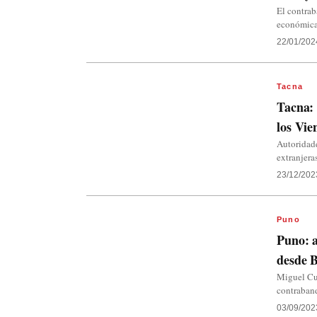
El contrab
económicas
22/01/202
Tacna
Tacna: 
los Vie
Autoridade
extranjera
23/12/202
Puno
Puno: a
desde B
Miguel Cua
contraband
03/09/202