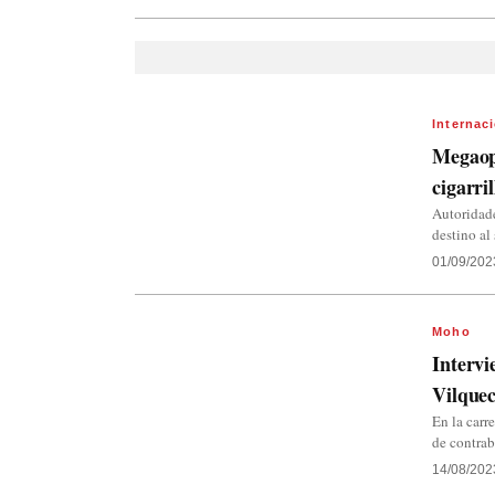
Internac
Megaope
cigarri
Autoridade
destino al
01/09/202
Moho
Intervi
Vilquec
En la carr
de contra
14/08/202