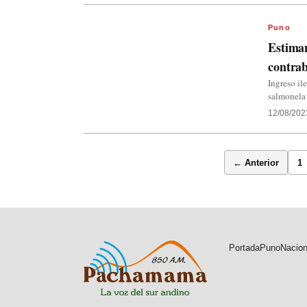
Puno
Estiman
contra
Ingreso il
salmonela 
12/08/202
← Anterior
1
Portada
Puno
Nacion