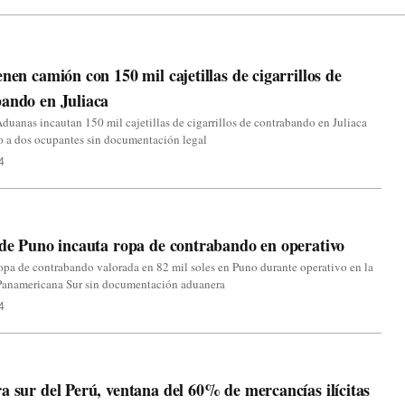
enen camión con 150 mil cajetillas de cigarrillos de
ando en Juliaca
Aduanas incautan 150 mil cajetillas de cigarrillos de contrabando en Juliaca
o a dos ocupantes sin documentación legal
4
 de Puno incauta ropa de contrabando en operativo
opa de contrabando valorada en 82 mil soles en Puno durante operativo en la
 Panamericana Sur sin documentación aduanera
4
a sur del Perú, ventana del 60% de mercancías ilícitas