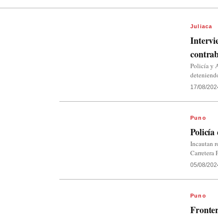
Juliaca
Intervi
contrab
Policía y 
deteniend
17/08/202
Puno
Policía
Incautan r
Carretera
05/08/202
Puno
Fronter