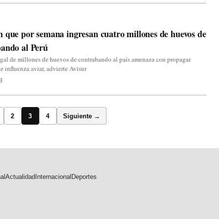
 que por semana ingresan cuatro millones de huevos de
bando al Perú
egal de millones de huevos de contrabando al país amenaza con propagar
e influenza aviar, advierte Avisur
3
2
3
4
Siguiente →
al
Actualidad
Internacional
Deportes