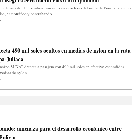
l asegura cero tolerancias a la impunidad
icula más de 100 bandas criminales en carreteras del norte de Puno, dedicadas
alto, narcotráfico y contrabando
4
ecta 490 mil soles ocultos en medias de nylon en la ruta
pa-Juliaca
anino SUNAT detecta a pasajera con 490 mil soles en efectivo escondidos
 medias de nylon
4
ando: amenaza para el desarrollo económico entre
Bolivia