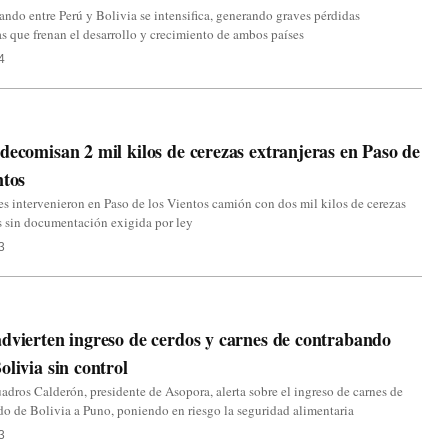
ando entre Perú y Bolivia se intensifica, generando graves pérdidas
 que frenan el desarrollo y crecimiento de ambos países
4
decomisan 2 mil kilos de cerezas extranjeras en Paso de
ntos
s intervenieron en Paso de los Vientos camión con dos mil kilos de cerezas
s sin documentación exigida por ley
3
dvierten ingreso de cerdos y carnes de contrabando
olivia sin control
dros Calderón, presidente de Asopora, alerta sobre el ingreso de carnes de
o de Bolivia a Puno, poniendo en riesgo la seguridad alimentaria
3