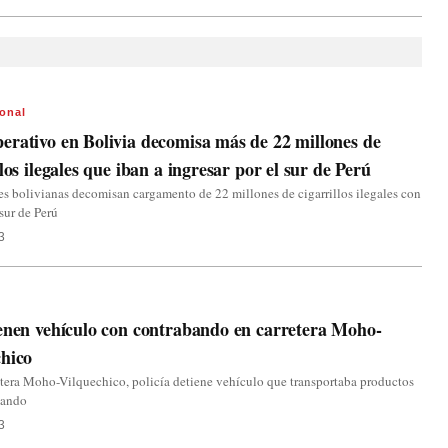
ional
rativo en Bolivia decomisa más de 22 millones de
llos ilegales que iban a ingresar por el sur de Perú
s bolivianas decomisan cargamento de 22 millones de cigarrillos ilegales con
 sur de Perú
3
enen vehículo con contrabando en carretera Moho-
hico
etera Moho-Vilquechico, policía detiene vehículo que transportaba productos
bando
3