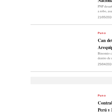
Naciona
PNP desart
a robo, as
21/05/202
Puno
Can det
Arequi
Binomio c
dentro de
25/04/202
Puno
Contrab
Perú y 