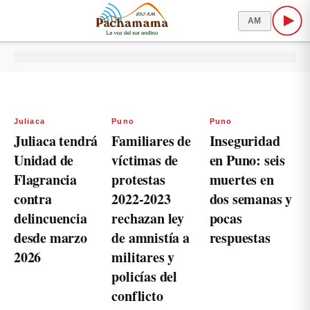
AM
Juliaca
Puno
Puno
Juliaca tendrá
Familiares de
Inseguridad
Unidad de
víctimas de
en Puno: seis
Flagrancia
protestas
muertes en
contra
2022-2023
dos semanas y
delincuencia
rechazan ley
pocas
desde marzo
de amnistía a
respuestas
2026
militares y
policías del
conflicto