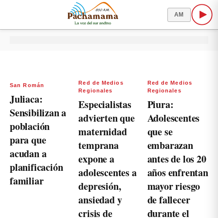
AM
Red de Medios
Red de Medios
San Román
Regionales
Regionales
Juliaca:
Especialistas
Piura:
Sensibilizan a
advierten que
Adolescentes
población
maternidad
que se
para que
temprana
embarazan
acudan a
expone a
antes de los 20
planificación
adolescentes a
años enfrentan
familiar
depresión,
mayor riesgo
ansiedad y
de fallecer
crisis de
durante el