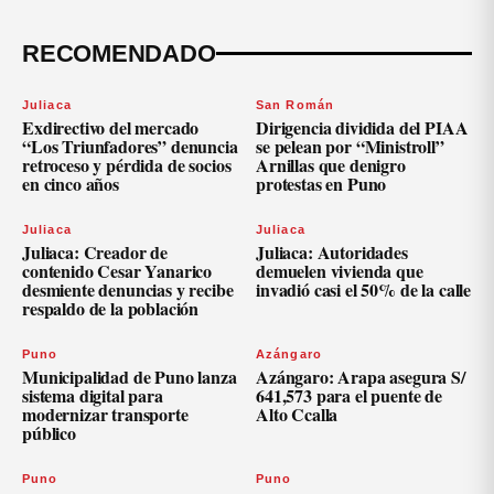
RECOMENDADO
Juliaca
San Román
Exdirectivo del mercado
Dirigencia dividida del PIAA
“Los Triunfadores” denuncia
se pelean por “Ministroll”
retroceso y pérdida de socios
Arnillas que denigro
en cinco años
protestas en Puno
Juliaca
Juliaca
Juliaca: Creador de
Juliaca: Autoridades
contenido Cesar Yanarico
demuelen vivienda que
desmiente denuncias y recibe
invadió casi el 50% de la calle
respaldo de la población
Puno
Azángaro
Municipalidad de Puno lanza
Azángaro: Arapa asegura S/
sistema digital para
641,573 para el puente de
modernizar transporte
Alto Ccalla
público
Puno
Puno