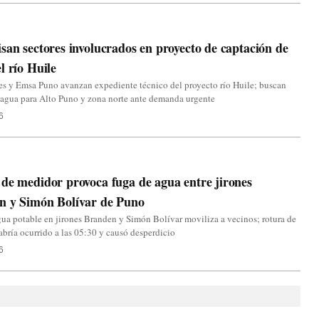
san sectores involucrados en proyecto de captación de
l río Huile
s y Emsa Puno avanzan expediente técnico del proyecto río Huile; buscan
 agua para Alto Puno y zona norte ante demanda urgente
6
de medidor provoca fuga de agua entre jirones
n y Simón Bolívar de Puno
ua potable en jirones Branden y Simón Bolívar moviliza a vecinos; rotura de
bría ocurrido a las 05:30 y causó desperdicio
6