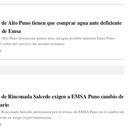
 de Alto Puno tienen que comprar agua ante deficiente
o de Emsa
e Alto Puno denuncian quince días sin agua potable mientras Emsa Puno
l cobro del servicio sin atender reclamos
6
s de Rinconada Salcedo exigen a EMSA Puno cambio de
ario
e Rinconada Salcedo protestaron por el retraso de EMSA Puno en el cambio de
pone en riesgo la pavimentación
6