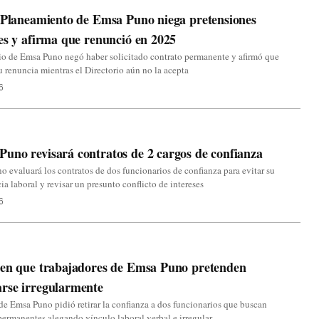
 Planeamiento de Emsa Puno niega pretensiones
es y afirma que renunció en 2025
io de Emsa Puno negó haber solicitado contrato permanente y afirmó que
u renuncia mientras el Directorio aún no la acepta
6
no revisará contratos de 2 cargos de confianza
evaluará los contratos de dos funcionarios de confianza para evitar su
a laboral y revisar un presunto conflicto de intereses
6
ten que trabajadores de Emsa Puno pretenden
rse irregularmente
de Emsa Puno pidió retirar la confianza a dos funcionarios que buscan
permanentes alegando vínculo laboral verbal e irregular