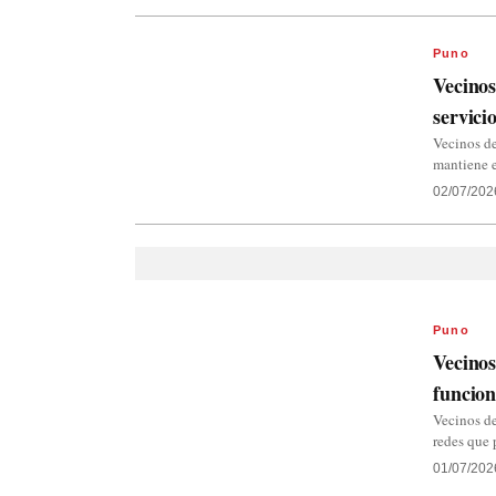
Puno
Vecinos
servici
Vecinos d
mantiene e
02/07/202
Puno
Vecino
funcion
Vecinos d
redes que 
01/07/202