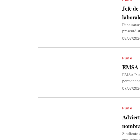
Jefe de
laboral
Funcionar
presentó s
08/07/202
Puno
EMSA Pu
EMSA Puno 
permanenci
07/07/202
Puno
Advier
nombra
Sindicato 
contratos 