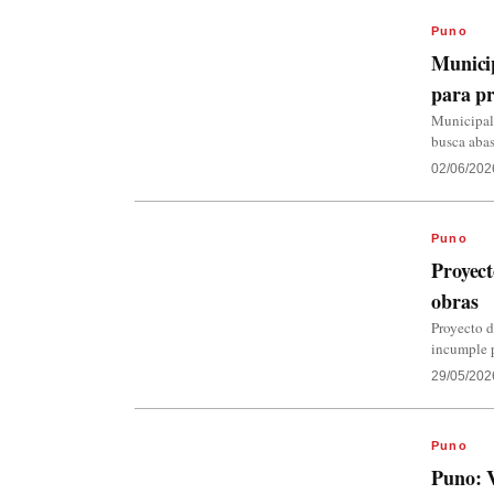
Puno
Municip
para pr
Municipali
busca abas
02/06/202
Puno
Proyect
obras
Proyecto 
incumple p
29/05/202
Puno
Puno: V