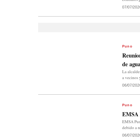
07/07/202
Puno
Reunio
de agu
La alcalde
a vecinos 
06/07/202
Puno
EMSA P
EMSA Puno 
debido a r
06/07/202