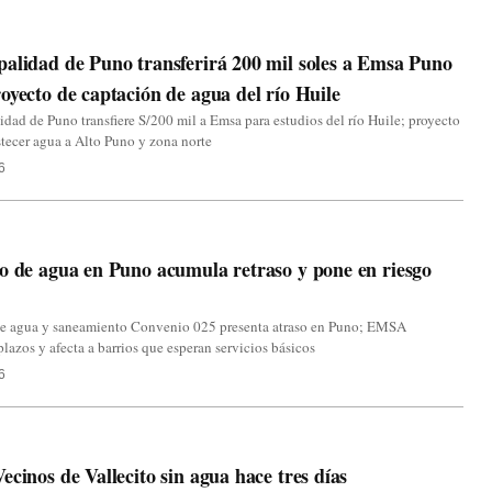
alidad de Puno transferirá 200 mil soles a Emsa Puno
oyecto de captación de agua del río Huile
dad de Puno transfiere S/200 mil a Emsa para estudios del río Huile; proyecto
tecer agua a Alto Puno y zona norte
6
o de agua en Puno acumula retraso y pone en riesgo
de agua y saneamiento Convenio 025 presenta atraso en Puno; EMSA
lazos y afecta a barrios que esperan servicios básicos
6
ecinos de Vallecito sin agua hace tres días