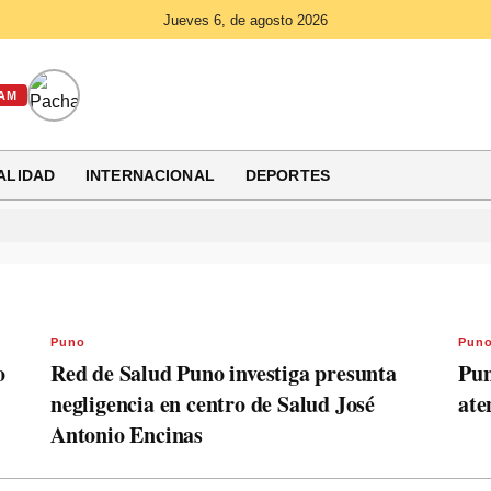
Jueves 6, de agosto 2026
AM
ALIDAD
INTERNACIONAL
DEPORTES
Puno
Pun
o
Red de Salud Puno investiga presunta
Pun
negligencia en centro de Salud José
ate
Antonio Encinas