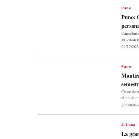
Puno
Puno: C
persona
Cancelan c
autorizaci
04/12/202
Puno
Mantien
semestr
Costo de m
el preside
20/08/202
Juliaca
La gran