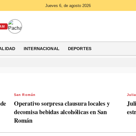
Jueves 6, de agosto 2026
AM
ALIDAD
INTERNACIONAL
DEPORTES
San Román
Juli
 de
Operativo sorpresa clausura locales y
Jul
decomisa bebidas alcohólicas en San
est
Román