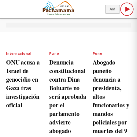
AM
Internacional
Puno
Puno
ONU acusa a
Denuncia
Abogado
Israel de
constitucional
puneño
genocidio en
contra Dina
denuncia a
Gaza tras
Boluarte no
presidenta,
investigación
será aprobada
altos
oficial
por el
funcionarios y
parlamento
mandos
advierte
policiales por
abogado
muertes del 9