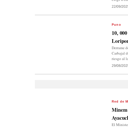
22/09/202
Puno
10, 000
Loripon
Derrame de
Carbajal d
riesgo al 
29/08/202
Red de M
Minem p
Ayacuc
El Ministe