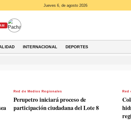
Jueves 6, de agosto 2026
AM
ALIDAD
INTERNACIONAL
DEPORTES
Red de Medios Regionales
Red 
Perupetro iniciará proceso de
Col
sea
participación ciudadana del Lote 8
hid
reg