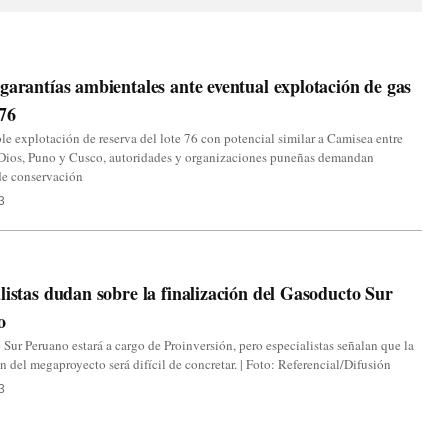
garantías ambientales ante eventual explotación de gas
 76
le explotación de reserva del lote 76 con potencial similar a Camisea entre
Dios, Puno y Cusco, autoridades y organizaciones puneñas demandan
de conservación
3
listas dudan sobre la finalización del Gasoducto Sur
o
Sur Peruano estará a cargo de Proinversión, pero especialistas señalan que la
ón del megaproyecto será difícil de concretar. | Foto: Referencial/Difusión
3