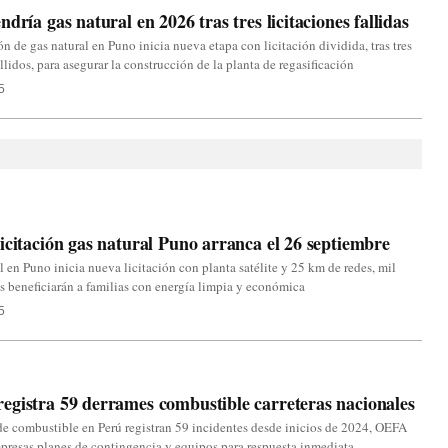
ndría gas natural en 2026 tras tres licitaciones fallidas
ón de gas natural en Puno inicia nueva etapa con licitación dividida, tras tres
allidos, para asegurar la construcción de la planta de regasificación
5
icitación gas natural Puno arranca el 26 septiembre
l en Puno inicia nueva licitación con planta satélite y 25 km de redes, mil
 beneficiarán a familias con energía limpia y económica
5
gistra 59 derrames combustible carreteras nacionales
e combustible en Perú registran 59 incidentes desde inicios de 2024, OEFA
presas planes de contingencia y equipos para respuesta inmediata