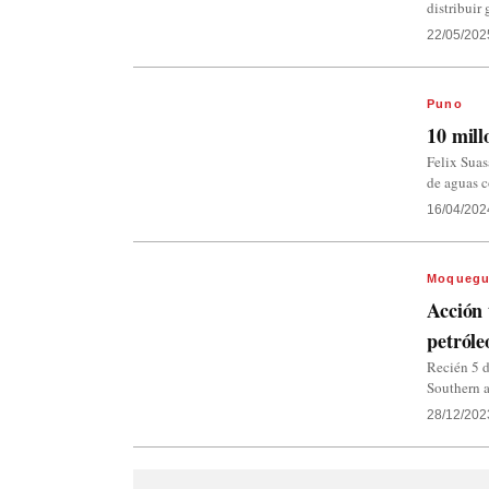
distribuir
22/05/202
Puno
10 mill
Felix Sua
de aguas 
16/04/202
Moquegu
Acción 
petróle
Recién 5 
Southern a
28/12/202