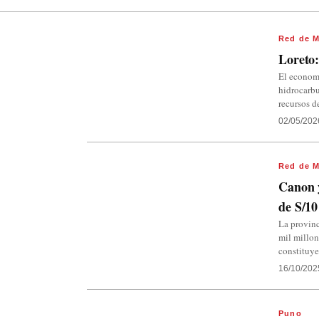
Red de M
Loreto:
El economi
hidrocarbu
recursos de
02/05/202
Red de M
Canon 
de S/10
La provinc
mil millon
constituye
16/10/202
Puno