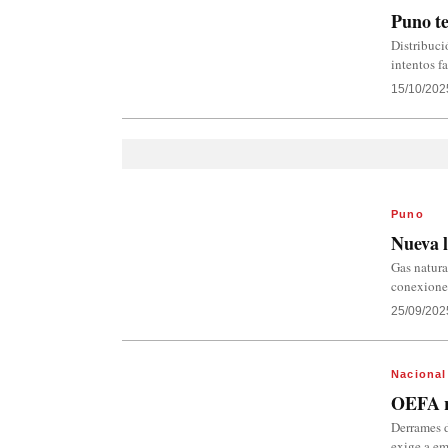
Puno te
Distribuci
intentos f
15/10/202
Puno
Nueva l
Gas natura
conexiones
25/09/202
Nacional
OEFA re
Derrames d
exige a em