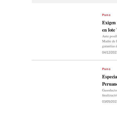
Puno
Exigen 
en lote
Ante posib
Madre de 
garantías 
04/12/202
Puno
Especia
Peruan
Gasoducto 
finalizaci
03/05/202