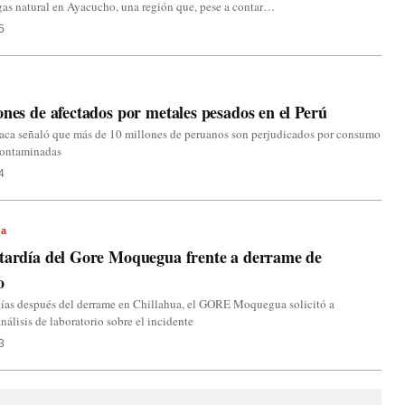
 gas natural en Ayacucho, una región que, pese a contar…
5
ones de afectados por metales pesados en el Perú
saca señaló que más de 10 millones de peruanos son perjudicados por consumo
contaminadas
4
a
tardía del Gore Moquegua frente a derrame de
o
días después del derrame en Chillahua, el GORE Moquegua solicitó a
nálisis de laboratorio sobre el incidente
3