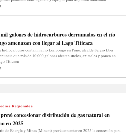
5
 mil galones de hidrocarburos derramados en el río
go amenazan con llegar al Lago Titicaca
 hidrocarburos contamina río Loripongo en Puno, alcalde Sergio Eber
enuncia que más de 10,000 galones afectan suelos, animales y ponen en
lago Titicaca
5
edios Regionales
revé concesionar distribución de gas natural en
ho en 2025
rio de Energía y Minas (Minem) prevé concretar en 2025 la concesión para