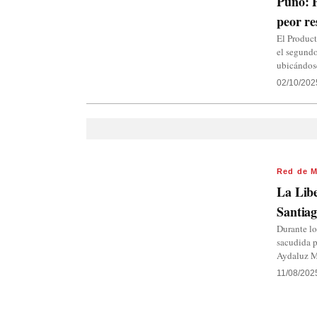
Puno: P
peor re
El Product
el segundo
ubicándos
02/10/202
Red de M
La Libe
Santiag
Durante lo
sacudida p
Aydaluz M
11/08/202