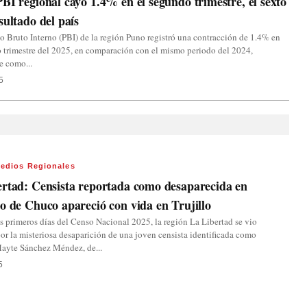
BI regional cayó 1.4% en el segundo trimestre, el sexto
sultado del país
o Bruto Interno (PBI) de la región Puno registró una contracción de 1.4% en
 trimestre del 2025, en comparación con el mismo periodo del 2024,
e como...
5
edios Regionales
rtad: Censista reportada como desaparecida en
o de Chuco apareció con vida en Trujillo
s primeros días del Censo Nacional 2025, la región La Libertad se vio
or la misteriosa desaparición de una joven censista identificada como
ayte Sánchez Méndez, de...
5